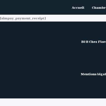
Aller
Accueil
Chambre
au
contenu
[simpay_payment_receipt]
B&B Chez Flor
Mentions légal